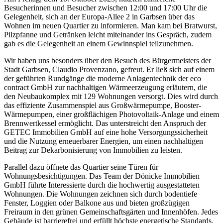
Besucherinnen und Besucher zwischen 12:00 und 17:00 Uhr die
Gelegenheit, sich an der Europa-Allee 2 in Garbsen über das
Wohnen im neuen Quartier zu informieren. Man kam bei Bratwurst,
Pilzpfanne und Getränken leicht miteinander ins Gespräch, zudem
gab es die Gelegenheit an einem Gewinnspiel teilzunehmen.
Wir haben uns besonders über den Besuch des Bürgermeisters der
Stadt Garbsen, Claudio Provenzano, gefreut. Er ließ sich auf einem
der geführten Rundgänge die moderne Anlagentechnik der eco
contract GmbH zur nachhaltigen Wärmeerzeugung erläutern, die
den Neubaukomplex mit 129 Wohnungen versorgt. Dies wird durch
das effiziente Zusammenspiel aus Großwärmepumpe, Booster-
Wärmepumpen, einer großflächigen Photovoltaik-Anlage und einem
Brennwertkessel ermöglicht. Das unterstreicht den Anspruch der
GETEC Immobilien GmbH auf eine hohe Versorgungssicherheit
und die Nutzung erneuerbarer Energien, um einen nachhaltigen
Beitrag zur Dekarbonisierung von Immobilien zu leisten.
Parallel dazu öffnete das Quartier seine Türen für
Wohnungsbesichtigungen. Das Team der Dönicke Immobilien
GmbH führte Interessierte durch die hochwertig ausgestatteten
Wohnungen. Die Wohnungen zeichnen sich durch bodentiefe
Fenster, Loggien oder Balkone aus und bieten großzügigen
Freiraum in den grünen Gemeinschaftsgärten und Innenhöfen. Jedes
Gebäude ist barrierefrei und erfüllt höchste energetische Standards.