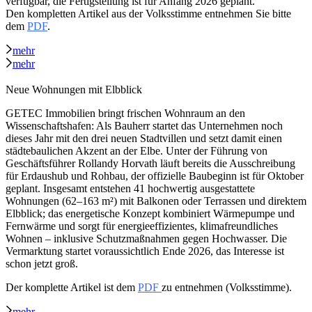
verfügbar, die Fertigstellung ist für Anfang 2026 geplant.
Den kompletten Artikel aus der Volksstimme entnehmen Sie bitte
dem
PDF
.
mehr
mehr
Neue Wohnungen mit Elbblick
GETEC Immobilien bringt frischen Wohnraum an den
Wissenschaftshafen: Als Bauherr startet das Unternehmen noch
dieses Jahr mit den drei neuen Stadtvillen und setzt damit einen
städtebaulichen Akzent an der Elbe. Unter der Führung von
Geschäftsführer Rollandy Horvath läuft bereits die Ausschreibung
für Erdaushub und Rohbau, der offizielle Baubeginn ist für Oktober
geplant. Insgesamt entstehen 41 hochwertig ausgestattete
Wohnungen (62–163 m²) mit Balkonen oder Terrassen und direktem
Elbblick; das energetische Konzept kombiniert Wärmepumpe und
Fernwärme und sorgt für energieeffizientes, klimafreundliches
Wohnen – inklusive Schutzmaßnahmen gegen Hochwasser. Die
Vermarktung startet voraussichtlich Ende 2026, das Interesse ist
schon jetzt groß.
Der komplette Artikel ist dem
PDF
zu entnehmen (Volksstimme).
mehr