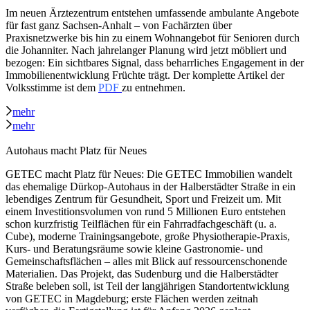
Im neuen Ärztezentrum entstehen umfassende ambulante Angebote
für fast ganz Sachsen‑Anhalt – von Fachärzten über
Praxisnetzwerke bis hin zu einem Wohnangebot für Senioren durch
die Johanniter. Nach jahrelanger Planung wird jetzt möbliert und
bezogen: Ein sichtbares Signal, dass beharrliches Engagement in der
Immobilienentwicklung Früchte trägt. Der komplette Artikel der
Volksstimme ist dem
PDF
zu entnehmen.
mehr
mehr
Autohaus macht Platz für Neues
GETEC macht Platz für Neues: Die GETEC Immobilien wandelt
das ehemalige Dürkop‑Autohaus in der Halberstädter Straße in ein
lebendiges Zentrum für Gesundheit, Sport und Freizeit um. Mit
einem Investitionsvolumen von rund 5 Millionen Euro entstehen
schon kurzfristig Teilflächen für ein Fahrradfachgeschäft (u. a.
Cube), moderne Trainingsangebote, große Physiotherapie‑Praxis,
Kurs‑ und Beratungsräume sowie kleine Gastronomie- und
Gemeinschaftsflächen – alles mit Blick auf ressourcenschonende
Materialien. Das Projekt, das Sudenburg und die Halberstädter
Straße beleben soll, ist Teil der langjährigen Standortentwicklung
von GETEC in Magdeburg; erste Flächen werden zeitnah