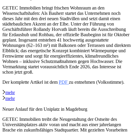
GETEC Immobilien bringt frischen Wohnraum an den
Wissenschaftshafen: Als Bauherr startet das Unternehmen noch
dieses Jahr mit den drei neuen Stadtvillen und setzt damit einen
städtebaulichen Akzent an der Elbe. Unter der Führung von
Geschäftsführer Rollandy Horvath läuft bereits die Ausschreibung
für Erdaushub und Rohbau, der offizielle Baubeginn ist für Oktober
geplant. Insgesamt entstehen 41 hochwertig ausgestattete
Wohnungen (62–163 m²) mit Balkonen oder Terrassen und direktem
Elbblick; das energetische Konzept kombiniert Wärmepumpe und
Fernwärme und sorgt für energieeffizientes, klimafreundliches
Wohnen – inklusive Schutzmaßnahmen gegen Hochwasser. Die
Vermarktung startet voraussichtlich Ende 2026, das Interesse ist
schon jetzt groß.
Der komplette Artikel ist dem
PDF
zu entnehmen (Volksstimme).
mehr
mehr
Neuer Anlauf für den Uniplatz in Magdeburg
GETEC Immobilien treibt die Neugestaltung der Ostseite des
Universitätsplatzes aktiv voran und macht aus einer jahrelangen
Brache ein zukunftsfähiges Stadtquartier. Mit gezielten Vorarbeiten