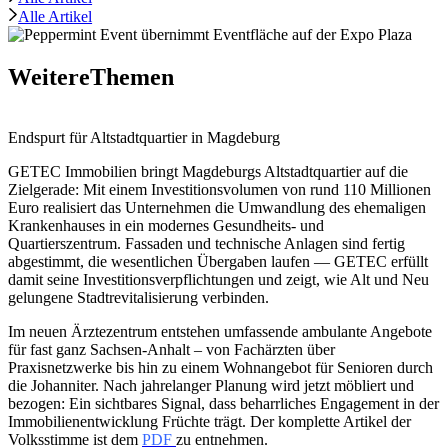
Alle Artikel
Weitere
Themen
Endspurt für Altstadtquartier in Magdeburg
GETEC Immobilien bringt Magdeburgs Altstadtquartier auf die
Zielgerade: Mit einem Investitionsvolumen von rund 110 Millionen
Euro realisiert das Unternehmen die Umwandlung des ehemaligen
Krankenhauses in ein modernes Gesundheits‑ und
Quartierszentrum. Fassaden und technische Anlagen sind fertig
abgestimmt, die wesentlichen Übergaben laufen — GETEC erfüllt
damit seine Investitionsverpflichtungen und zeigt, wie Alt und Neu
gelungene Stadtrevitalisierung verbinden.
Im neuen Ärztezentrum entstehen umfassende ambulante Angebote
für fast ganz Sachsen‑Anhalt – von Fachärzten über
Praxisnetzwerke bis hin zu einem Wohnangebot für Senioren durch
die Johanniter. Nach jahrelanger Planung wird jetzt möbliert und
bezogen: Ein sichtbares Signal, dass beharrliches Engagement in der
Immobilienentwicklung Früchte trägt. Der komplette Artikel der
Volksstimme ist dem
PDF
zu entnehmen.