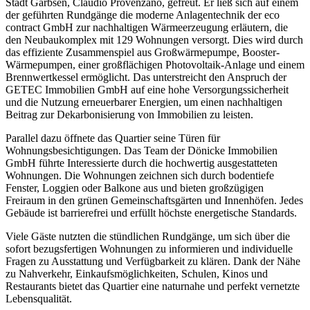
Stadt Garbsen, Claudio Provenzano, gefreut. Er ließ sich auf einem
der geführten Rundgänge die moderne Anlagentechnik der eco
contract GmbH zur nachhaltigen Wärmeerzeugung erläutern, die
den Neubaukomplex mit 129 Wohnungen versorgt. Dies wird durch
das effiziente Zusammenspiel aus Großwärmepumpe, Booster-
Wärmepumpen, einer großflächigen Photovoltaik-Anlage und einem
Brennwertkessel ermöglicht. Das unterstreicht den Anspruch der
GETEC Immobilien GmbH auf eine hohe Versorgungssicherheit
und die Nutzung erneuerbarer Energien, um einen nachhaltigen
Beitrag zur Dekarbonisierung von Immobilien zu leisten.
Parallel dazu öffnete das Quartier seine Türen für
Wohnungsbesichtigungen. Das Team der Dönicke Immobilien
GmbH führte Interessierte durch die hochwertig ausgestatteten
Wohnungen. Die Wohnungen zeichnen sich durch bodentiefe
Fenster, Loggien oder Balkone aus und bieten großzügigen
Freiraum in den grünen Gemeinschaftsgärten und Innenhöfen. Jedes
Gebäude ist barrierefrei und erfüllt höchste energetische Standards.
Viele Gäste nutzten die stündlichen Rundgänge, um sich über die
sofort bezugsfertigen Wohnungen zu informieren und individuelle
Fragen zu Ausstattung und Verfügbarkeit zu klären. Dank der Nähe
zu Nahverkehr, Einkaufsmöglichkeiten, Schulen, Kinos und
Restaurants bietet das Quartier eine naturnahe und perfekt vernetzte
Lebensqualität.