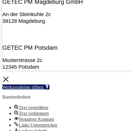
GETEC PM Magdeburg GmbH
An der Steinkuhle 2c
39128 Magdeburg
GETEC PM Potsdam
Musterstrasse 2c
12345 Potsdam
Werkzeugleiste öffnen
Barrierefreiheit
Text vergrößern
Text verkleinern
Negativer Kontrast
Links Unterstreichen
Lesbare Schrift